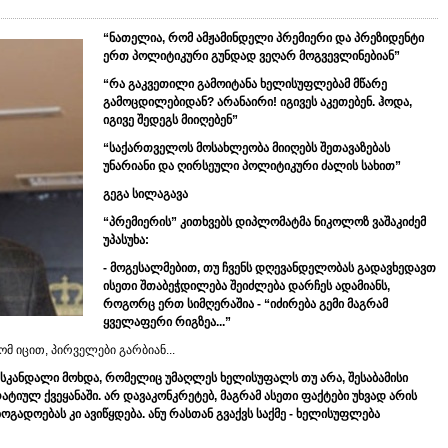
“
ნათელია
,
რომ
ამჟამინდელი
პრემიერი
და
პრეზიდენტი
ერთ
პოლიტიკური
გუნდად
ვეღარ
მოგვევლინებიან
”
“
რა
გაკვეთილი
გამოიტანა
ხელისუფლებამ
მწარე
გამოცდილებიდან
?
არანაირი
!
იგივეს
აკეთებენ
.
ჰოდა
,
იგივე
შედეგს
მიიღებენ
”
“
საქართველოს
მოსახლეობა
მიიღებს
შეთავაზებას
უნარიანი
და
ღირსეული
პოლიტიკური
ძალის
სახით
”
გეგა
სილაგავა
“
პრემიერის
”
კითხვებს
დიპლომატმა
ნიკოლოზ
ვაშაკიძემ
უპასუხა
:
-
მოგესალმებით
,
თუ
ჩვენს
დღევანდელობას
გადავხედავთ
ისეთი
შთაბეჭდილება
შეიძლება
დარჩეს
ადამიანს
,
როგორც
ერთ
სიმღერაშია
- “
იძირება
გემი
მაგრამ
ყველაფერი
რიგზეა
...”
ომ იცით, პირველები გარბიან...
სკანდალი
მოხდა
,
რომელიც
უმაღლეს
ხელისუფალს
თუ
არა
,
შესაბამისი
რატიულ
ქვეყანაში
.
არ
დავაკონკრეტებ
,
მაგრამ
ასეთი
ფაქტები
უხვად
არის
ზოგადოებას
კი
ავიწყდება
.
ანუ
რასთან
გვაქვს
საქმე
-
ხელისუფლება