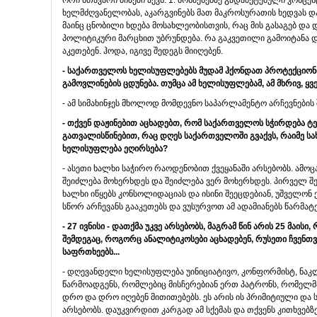
ორი მთავარი მიზეზი აქვს: 1. მოსმენებზე გადამეტებული კონც
ხელმძღვანელობას, აკარგვინებს მათ მაკროსურათის ხედვას დ
მაინც ცნობილი ხდება მოსახლეობისთვის, რაც მის გასაგებ და 
პოლიტიკური მარცხით უბრუნდება. რა გაკვეთილი გამოიტანა 
აკეთებენ. ჰოდა, იგივე შედეგს მიიღებენ.
-
საქართველოს
ხელისუფლებებს
მუდამ
ჰქონდათ
პროტექციონ
გამოვლინების
ცდუნება
.
თუმცა
ამ
ხელისუფლებამ
,
ამ
მხრივ
,
ყვ
- ამ სიმახინჯეს მხოლოდ მომდევნო საპარლამენტო არჩევნების 
-
თქვენ
დაჟინებით
აცხადებთ
,
რომ
საქართველოს
სჭირდება
ტ
გათვალისწინებით
,
რაც
დღეს
საქართველოში
გვაქვს
,
რაიმე
სა
ხელისუფლება
ეღირსება
?
- ასეთი ხალხი საჭირო რაოდენობით ქვეყანაში არსებობს. ამო
შეიძლება მოხერხდეს და შეიძლება ვერ მოხერხდეს. პირველ შე
ხალხი იწყებს კონსოლიდაციას და ისინი შეეცდებიან, უშველონ 
სწორ არჩევანს გააკეთებს და ვუსურვოთ ამ ადამიანებს წარმატე
- 27
ივნისი
-
დათქმა
უკვე
არსებობს
,
მაგრამ
წინ
არის
25
მაისი
,
შემდეგაც
,
როგორც
ანალიტიკოსები
აცხადებენ
,
რუსეთი
ჩვენთვ
საფრთხეებს
...
- დღევანდელი ხელისუფლება უინიციატივო, კონფორმისტ, ნაკლ
წარმოადგენს, რომლებიც მისჩერებიან ერთ პატრონს, რომელმ
დრო და დრო იღებენ მითითებებს. ეს არის ის პრიმიტიული დ
არსებობს. დაუკვირდით კარგად ამ სქემას და თქვენს კითხვებზე