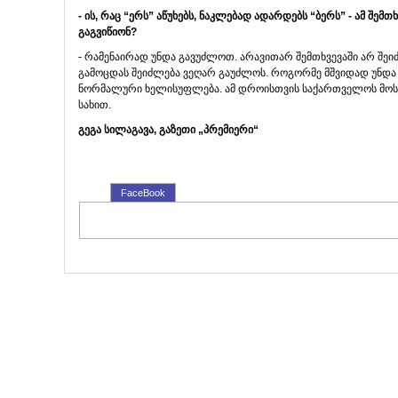
-
ის
,
რაც
“
ერს
”
აწუხებს
,
ნაკლებად
ადარდებს
“
ბერს
” -
ამ
შემთხ
გაგვიწიონ
?
- რამენაირად უნდა გავუძლოთ. არავითარ შემთხვევაში არ შე
გამოცდას შეიძლება ვეღარ გაუძლოს. როგორმე მშვიდად უნდა
ნორმალური ხელისუფლება. ამ დროისთვის საქართველოს მოსა
სახით.
გეგა სილაგავა, გაზეთი „პრემიერი“
FaceBook
Copyright © GHN 2005-2012 All Rights Reserved