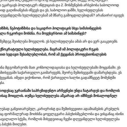
ენტრირება აჩლუნგებს როგორც სპეცსამსახურებს, ასევე, პოლიტიკურ
ა უკარგავს პოლიტიკურ ინტუიციას და 2. მოსმენების არსებობა საბოლოოდ
დიდ გაღიზიანებას იწვევს და ეს, საბოლოო ჯამში, ხელისუფლებას
დღევანდელმა ხელისუფლებამ ამ მწარე გამოცდილებიდან? არანაირი! იგივეს
იზმის
,
ნეპოტიზმისა
და
საკადრო
პოლიტიკის
სხვა
სიმახინჯეების
ელა
რეკორდი
მოხსნა
.
რა
მოვუხერხოთ
ამ
სიმახინჯეს
?
შემდეგ შეიძლება მოევლოს. ეს ხელისუფლება ამას არ და ვერ გააკეთებს.
ექნოკრატიული
ხელისუფლება
.
მაგრამ
იმ
პოლიტიკური
რუკის
ხით
ხედავთ
შესაძლებლობას
,
რომ
ამ
ქვეყანას
პროფესიონალების
ცანა მდგომარეობს მათ კონსოლიდაციასა და ხელისუფლებაში მოყვანაში. ეს
მთხვევაში საქართველო გაიმარჯვებს, მეორე შემთხვევაში დამარცხდება. ეს
ქვეყანას. იმედი ვიქონიოთ, რომ ქართველი ხალხი გადამწყვეტ მომენტში
ბა.
როდესაც
უკრაინაში
საპრეზიდენტო
არჩევნები
უნდა
ჩატარდეს
და
რომლის
ისაც
მოიცლის
.
თუმცა
ხელისუფლება
აშკარად
არ
იმჩნევს
მოსალოდნელ
ებად განვითარებულ, კარიერისტ და შემთხვევითი ადამიანების კრებულს
აც ფორმალურად მოიხსნა ყოველგვარი პასუხისმგებლობა და ვისგანაც ისინი
ა სავალალო სქემა, რომლის მიხედვითაც ჩვენი დღევანდელი ხელისუფლება
 პასუხს მიიღებთ.