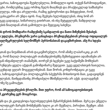
შევარია, საზოგადოება შეუძლებელია, მოწიფული იყოს. თქვენ წარმოიდგინეთ,
ანები, რომლებმაც უკვე ორმოც წელს მიაღწიეს და პრაქტიკულად სამსახური
თაღელვა, ომი და არეულობა, რაშიც ვცხოვრობთ და მიხვდებით, რომ,
ასაკვირი არ უნდა იყოს. რაც შეეხება ხელისუფლებას, ისიც ხომ არ
უკვე გადადგა, სიმართლე გითხრათ, ის ისე მეტყველებს, ნამდვილად
ბის წიაღიდან არის გამოსული და შედეგიც სახეზეა.
ის
დროს
მომხდარი
რამდენიმე
სკანდალის
და
მათი
მიზეზების
შესახებ
.
ს
უფლება
,
პრემიერმა
უარი
განაცხადა
პრეზიდენტებთან
ერთად
ოფიციალურ
ხელშეკრულების
ხელმომწერ
პერსონასთან
დაკავშირებით
.
ანუ
რა
ხდება
ა
?
ქტთან და ნიუანსთან არის დაკავშირებული, რომ ამაზე ლაპარაკიც კი არ
ე, რომ მაღალ პოლიტიკურ თანამდებობებზე შემთხვევითი ადამიანები არ
ან ინფანტილურ თამაშებს, თორემ ეს სცენები უკვე საქვიშეში მოჩხუბარ
უბრუნდება ყველა აქედან გამომდინარე შედეგით. უკვე ყველასთვის ნათელია,
უნდად ვეღარ მოგვევლინებიან. მათ შორის კონფრონტაცია კი უკვე
, საზოგადოებამ და პოლიტიკურმა სპექტრმა მოსთხოვოს მათ, გადავიდნენ
რულებას, მაინცდამაინც პრინციპული მნიშვნელობა არ აქვს. დალაგდნენ
ზე ნუ გამოაქვთ.
და
პრეცედენტების
ჭრილში
.
მით
უფრო
,
რომ
ამ
საზოგადოებისთვის
მ
კვორუმიც
ვერ
მოაგროვა
.
ებს და ეს კეთდებოდა ხელისუფლების შენარჩუნების მიზნით. მერე და უშველა
ლიტიკურ მარცხს მოსმენებმა ხელი კი არ შეუშალა, პირიქით, შეუწყო. ამას