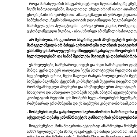
- როცა მოსახლეობის ნახევარზე მეტი ოცი წლის მანძილზე უმუ
ჩვენს საზოგადოებაში, მაგალითად, უხვად არიან ისეთი ადამი
ცხოვრებაში არ ღირსებიათ. ამას დაუმატეთ ის უამრავი ვნება
სამწუხაროდ, ჩვენი საზოგადოების დღევანდელი მდგომარეობა გ
ჩამოსულა უცხო პლანეტიდან, - გარდა ერთი კაცისა, რომელიც 
უცხოპლანეტელი მგონია, - ისიც სწორედ ამ აწეწილი საზოგადოე
-
არ
შემიძლია
,
არ
გკითხოთ
საფრანგეთის
პრეზიდენტის
ვიზიტ
მარგველაშვილს
არ
მისცეს
აეროპორტში
ოლანდის
დახვედრი
ვახშამზე
და
პარალელურად
მწიფდება
სკანდალი
ასოცირების
ხელისუფლებაში
და
სანამ
შეიძლება
მივიდეს
ეს
დაპირისპირებ
- ეს მოვლენები, სამწუხაროდ, იმდენ და ისეთ სამარცხვინო ფა
მინდა. ვერა და ვერ დალაგდა ჩვენი პოლიტიკური რეალობა ის
ხვდებოდნენ. დროა, ჩვენი მაღალი რანგის პოლიტიკოსები შეეშვ
ბავშვებს მაგონებს, ქვეყანას კი პრესტიჟის მკვეთრი დაცემით 
რომ ამჟამინდელი პრემიერი და პრეზიდენტი ერთ პოლიტიკურ გ
სასაცილო და სახიფათო ფორმებს იღებს. ამიტომ აუცილებელია
კოაბიტაციის რეჟიმში. ვინ მოაწერს ხელს ასოცირების ხელშეკ
რამენაირად ერთმანეთში და ეს ბავშვური კინკლაობა სააშკარაო
-
მოსმენების
თემა
განვიხილოთ
საერთაშორისო
სამართლისა
აქტუალურ
თემაზე
კანონპროექტის
განხილვისას
უმრავლესობა
- მოგეხსენებათ, წინა მთავრობა აქტიურად აწარმოებდა მოსმენ
ამან? ხელისუფლება მაინც დაკარგეს. და მინდა გითხრათ, ამ პო