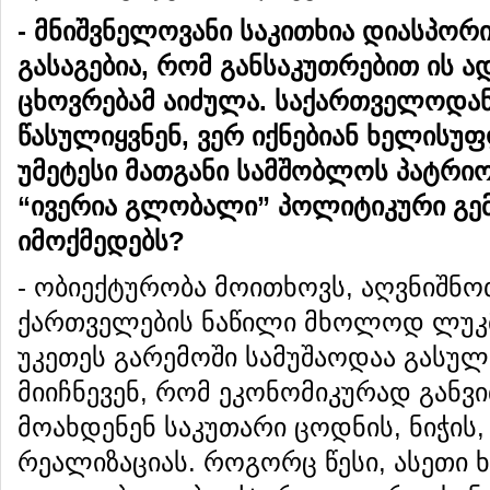
-
მნიშვნელოვანი
საკითხია
დიასპორ
გასაგებია
,
რომ
განსაკუთრებით
ის
ად
ცხოვრებამ
აიძულა
.
საქართველოდა
წასულიყვნენ
,
ვერ
იქნებიან
ხელისუფ
უმეტესი
მათგანი
სამშობლოს
პატრი
“
ივერია
გლობალი
”
პოლიტიკური
გე
იმოქმედებს
?
- ობიექტურობა მოითხოვს, აღვნიშნო
ქართველების ნაწილი მხოლოდ ლუკმ
უკეთეს გარემოში სამუშაოდაა გასულ
მიიჩნევენ, რომ ეკონომიკურად განვ
მოახდენენ საკუთარი ცოდნის, ნიჭის,
რეალიზაციას. როგორც წესი, ასეთი