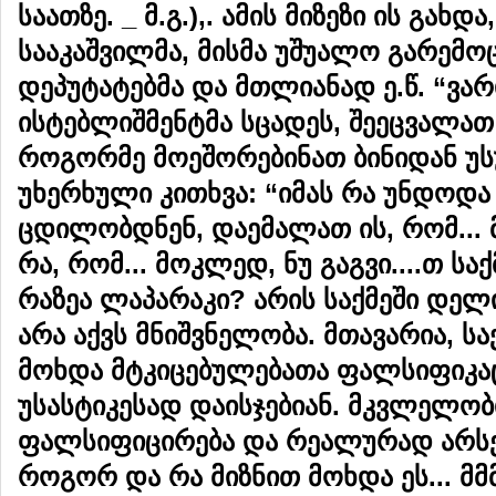
საათზე
.
_
მ
.
გ
.),.
ამის
მიზეზი
ის
გახდა
სააკაშვილმა
,
მისმა
უშუალო
გარემოც
დეპუტატებმა
და
მთლიანად
ე
.
წ
. “
ვარ
ისტებლიშმენტმა
სცადეს
,
შეეცვალათ
როგორმე
მოეშორებინათ
ბინიდან
უს
უხერხული
კითხვა
: “
იმას
რა
უნდოდა
ცდილობდნენ
,
დაემალათ
ის
,
რომ
...
რა
,
რომ
...
მოკლედ
,
ნუ
გაგვი
....
თ
საქ
რაზეა
ლაპარაკი
?
არის
საქმეში
დელი
არა
აქვს
მნიშვნელობა
.
მთავარია
,
სა
მოხდა
მტკიცებულებათა
ფალსიფიკა
უსასტიკესად
დაისჯებიან
.
მკვლელობ
ფალსიფიცირება
და
რეალურად
არს
როგორ
და
რა
მიზნით
მოხდა
ეს
...
მმ