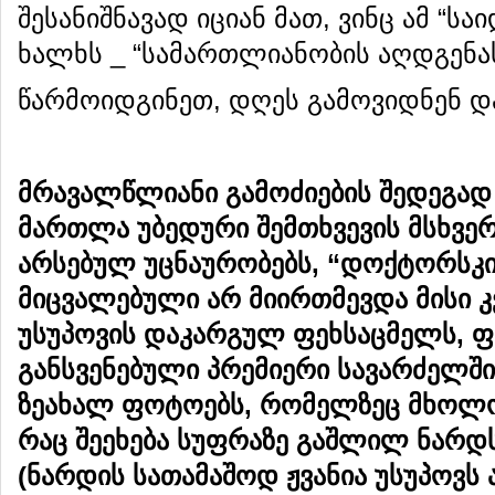
შესანიშნავად იციან მათ, ვინც ამ “ს
ხალხს _ “სამართლიანობის აღდგენა
წარმოიდგინეთ, დღეს გამოვიდნენ და 
მრავალწლიანი
გამოძიების
შედეგად
მართლა
უბედური
შემთხვევის
მსხვე
არსებულ
უცნაურობებს
, “
დოქტორსკ
მიცვალებული
არ
მიირთმევდა
მისი
კ
უსუპოვის
დაკარგულ
ფეხსაცმელს
,
ფ
განსვენებული
პრემიერი
სავარძელში
ზეახალ
ფოტოებს
,
რომელზეც
მხოლ
რაც
შეეხება
სუფრაზე
გაშლილ
ნარდ
(
ნარდის
სათამაშოდ
ჟვანია
უსუპოვს