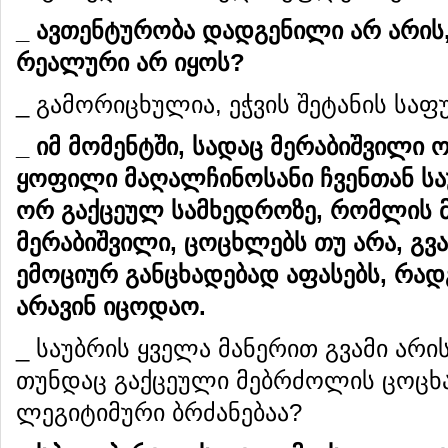
_
ავთენტურობა
დადგენილი
არ
არის
რეალური
არ
ი
ყ
ოს
?
_ გამორიცხულია, ეჭვის შეტანის საფ
_
იმ
მომენტში
,
სადაც
მერაბიშვილი
ყოფილი
მაღალჩინოსანი
ჩვენთან
სა
ორ
გაქცეულ
სამხედროზე
,
რომლის
მერაბიშვილი
,
ცოცხლებს
თუ
არა
,
გვა
ემოციურ
განცხადებად
აფასებს
,
რად
არავინ
იცოდაო
.
_ საუბრის ყველა მანერით გვამი არი
თუნდაც გაქცეული მებრძოლის ცოცხა
ლეგიტიმური ბრძანებაა?