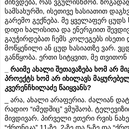
მიხვდება, რას ვგულისხმობ. ზოგადა
სამსახურში, ისეთივე ხასიათით დაგხ
გარემო გექნება. მე ყველაფერ ცუდს 
დიდი ხალისითა და ენერგიით შევდივ
გაუჭირდებათ ჩემს კოლეგებს ისეთი დ
მოწყენილი ან ცუდ ხასიათზე ვარ. ვც
განწყობა. ერთი სიტყვით, მე თვითონ
_
რაიმე
ახალი
შეთავაზება
ხომ
არ
მი
პროექტს
ხომ
არ
იხილავს
მაყურებე
კვერენჩხილაძე
წაიყვანს
?
_ არა, ახალი არაფერია. ძალიან და
რადიო “იმედშიც” ვმუშაობ. ტელევიზ
მივდივარ. პირველი ეთერი რვის ნახე
“ქრონიკა” 11-ზე, 2-ზე და 5-ზე და “ქ