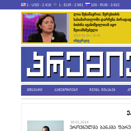
1 - USD -
2.416
1 - EUR -
2.981
100 - RUB -
3.922
ლია მუხაშავრია: მურუსიძის
სასამართლოში დარჩენა პირადა
ბიძინა ივანიშვილთან იყო
შეთანხმებული
2016-01-04 | 16:00
ინტერვიუ
მთავარი
კატეგორიები
ჩვენს შესახებ
კ
ე
30.01.2014
ეროვნულმა ბანკმა ფარ